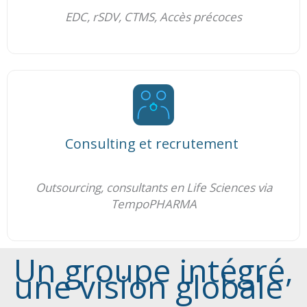
EDC, rSDV, CTMS, Accès précoces
Consulting et recrutement
Outsourcing, consultants en Life Sciences via
TempoPHARMA
Un groupe intégré,
une vision globale