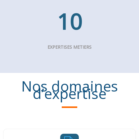
10
EXPERTISES METIERS
Nos domaines
d’expertise