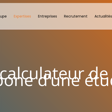
oupe
Expertises
Entreprises
Recrutement
Actualités
 calculateur de
bone d’une étu