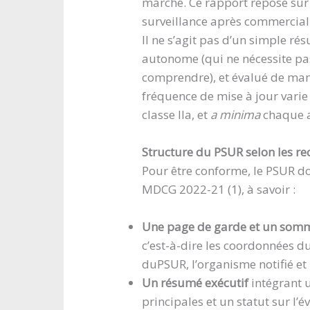
marché. Ce rapport repose sur
surveillance après commercial
Il ne s’agit pas d’un simple r
autonome (qui ne nécessite pas
comprendre), et évalué de man
fréquence de mise à jour varie s
classe IIa, et
a minima
chaque an
Structure du PSUR selon les
Pour être conforme, le PSUR d
MDCG 2022-21 (1), à savoir :
Une page de garde et un som
c’est-à-dire les coordonnées du 
duPSUR, l’organisme notifié et 
Un résumé exécutif
intégrant u
principales et un statut sur l’