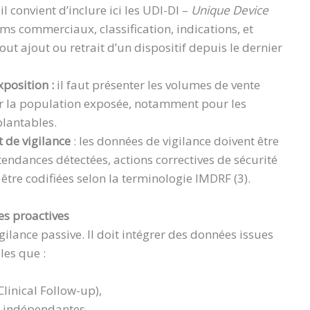
il convient d’inclure ici les UDI-DI –
Unique Device
oms commerciaux, classification, indications, et
ut ajout ou retrait d’un dispositif depuis le dernier
xposition :
il faut présenter les volumes de vente
mer la population exposée, notamment pour les
plantables.
 de vigilance
: les données de vigilance doivent être
tendances détectées, actions correctives de sécurité
 être codifiées selon la terminologie IMDRF (3).
es proactives
igilance passive. Il doit intégrer des données issues
lles que :
linical Follow-up),
s indépendantes,