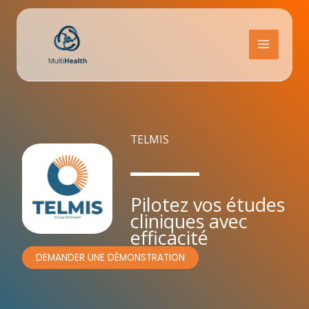
Aller
au
contenu
MAIN
MENU
TELMIS
Pilotez vos études
cliniques avec
efficacité
DEMANDER UNE DÉMONSTRATION