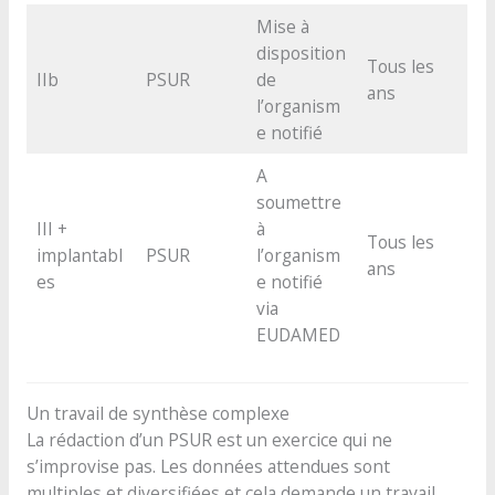
Mise à
disposition
Tous les
IIb
PSUR
de
ans
l’organism
e notifié
A
soumettre
III +
à
Tous les
implantabl
PSUR
l’organism
ans
es
e notifié
via
EUDAMED
Un travail de synthèse complexe
La rédaction d’un PSUR est un exercice qui ne
s’improvise pas. Les données attendues sont
multiples et diversifiées et cela demande un travail